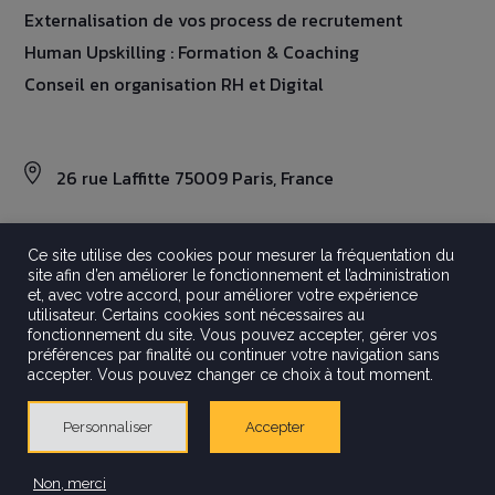
Externalisation de vos process de recrutement
Human Upskilling : Formation & Coaching
Conseil en organisation RH et Digital
26 rue Laffitte 75009 Paris, France
Ce site utilise des cookies pour mesurer la fréquentation du
site afin d’en améliorer le fonctionnement et l’administration
©2026 Aravati
et, avec votre accord, pour améliorer votre expérience
Tout droits réservés
utilisateur. Certains cookies sont nécessaires au
Mentions légales
fonctionnement du site. Vous pouvez accepter, gérer vos
préférences par finalité ou continuer votre navigation sans
Politique de confidentialité
accepter. Vous pouvez changer ce choix à tout moment.
Crédits
Gestion Des Cookies
Personnaliser
Accepter
Made by
Non, merci