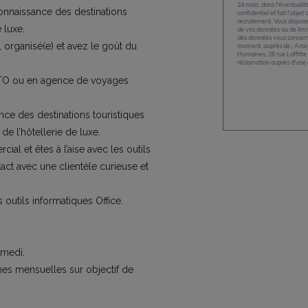
24 mois, dans l'éventualit
connaissance des destinations
confidentiel et fait l'objet
recrutement. Vous disposez 
 luxe.
de vos données ou de limi
des données vous concerna
 organisé(e) et avez le goût du
moment, auprès de : Aravat
Humaines, 26 rue Laffitte 
réclamation auprès d'une a
 TO ou en agence de voyages
ce des destinations touristiques
e l’hôtellerie de luxe.
al et êtes à l’aise avec les outils
ct avec une clientèle curieuse et
s outils informatiques Office.
amedi.
es mensuelles sur objectif de