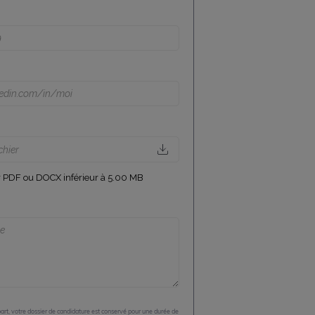
chier
er PDF ou DOCX inférieur à 5.00 MB
part, votre dossier de candidature est conservé pour une durée de