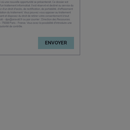
é où une nouvelle opportunité se présenterait. Ce dossier est
 d'un traitement informatisé. Il est réservé et destiné au service du
d'un droit d'accès, de rectification, de portabilité, d'effacement
tation du traitement. Vous pouvez vous opposer au traitement
nt et disposez du droit de retirer votre consentement à tout
i - dpo@aravati.fr ou par courrier : Direction des Ressources
- 75008 Paris - France. Vous avez la possibilité d'introduire une
utorité de contrôle.