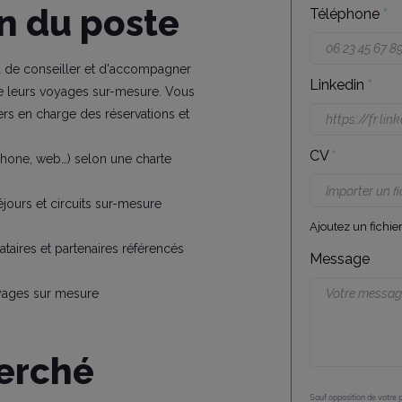
n du poste
Téléphone
*
ra de conseiller et d'accompagner
Linkedin
*
 de leurs voyages sur-mesure. Vous
s en charge des réservations et
CV
*
éphone, web…) selon une charte
Importer un fi
jours et circuits sur-mesure
Ajoutez un fichi
taires et partenaires référencés
Message
oyages sur mesure
herché
Sauf opposition de votre 