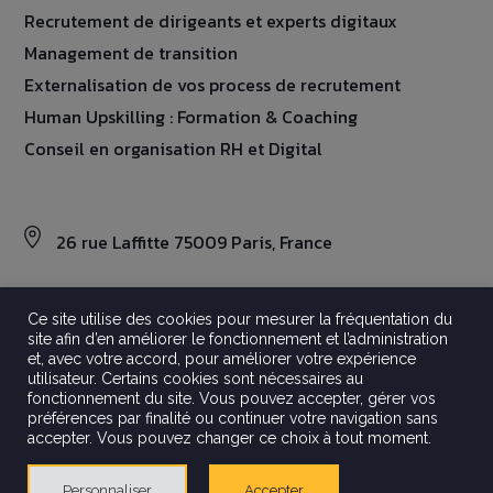
Recrutement de dirigeants et experts digitaux
Management de transition
Externalisation de vos process de recrutement
Human Upskilling : Formation & Coaching
Conseil en organisation RH et Digital
26 rue Laffitte 75009 Paris, France
Ce site utilise des cookies pour mesurer la fréquentation du
site afin d’en améliorer le fonctionnement et l’administration
©2026 Aravati
et, avec votre accord, pour améliorer votre expérience
Tout droits réservés
utilisateur. Certains cookies sont nécessaires au
Mentions légales
fonctionnement du site. Vous pouvez accepter, gérer vos
préférences par finalité ou continuer votre navigation sans
Politique de confidentialité
accepter. Vous pouvez changer ce choix à tout moment.
Crédits
Gestion Des Cookies
Personnaliser
Accepter