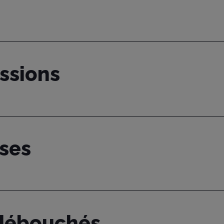
issions
ises
 débouchés