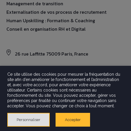
Management de transition
Externalisation de vos process de recrutement
Human Upskilling : Formation & Coaching
Conseil en organisation RH et Digital
26 rue Laffitte 75009 Paris, France
Ce site utilise des cookies pour mesurer la fréquentation du
site afin d’en améliorer le fonctionnement et l’administration
©2026 Aravati
et, avec votre accord, pour améliorer votre expérience
Tout droits réservés
utilisateur. Certains cookies sont nécessaires au
Mentions légales
fonctionnement du site. Vous pouvez accepter, gérer vos
préférences par finalité ou continuer votre navigation sans
Politique de confidentialité
accepter. Vous pouvez changer ce choix à tout moment.
Crédits
Gestion Des Cookies
Personnaliser
Accepter
Made by