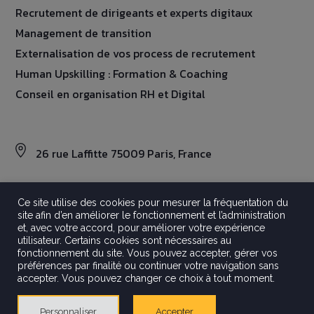
Recrutement de dirigeants et experts digitaux
Management de transition
Externalisation de vos process de recrutement
Human Upskilling : Formation & Coaching
Conseil en organisation RH et Digital
26 rue Laffitte 75009 Paris, France
Ce site utilise des cookies pour mesurer la fréquentation du
site afin d’en améliorer le fonctionnement et l’administration
©2026 Aravati
et, avec votre accord, pour améliorer votre expérience
Tout droits réservés
utilisateur. Certains cookies sont nécessaires au
Mentions légales
fonctionnement du site. Vous pouvez accepter, gérer vos
préférences par finalité ou continuer votre navigation sans
Politique de confidentialité
accepter. Vous pouvez changer ce choix à tout moment.
Crédits
Gestion Des Cookies
Personnaliser
Accepter