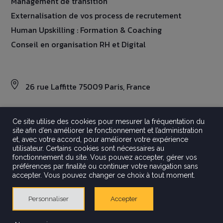
Management de transition
Externalisation de vos process de recrutement
Human Upskilling : Formation & Coaching
Conseil en organisation RH et Digital
26 rue Laffitte 75009 Paris, France
Ce site utilise des cookies pour mesurer la fréquentation du
site afin d’en améliorer le fonctionnement et l’administration
©2026 Aravati
et, avec votre accord, pour améliorer votre expérience
Tout droits réservés
utilisateur. Certains cookies sont nécessaires au
Mentions légales
fonctionnement du site. Vous pouvez accepter, gérer vos
préférences par finalité ou continuer votre navigation sans
Politique de confidentialité
accepter. Vous pouvez changer ce choix à tout moment.
Crédits
Gestion Des Cookies
Personnaliser
Accepter
Made by